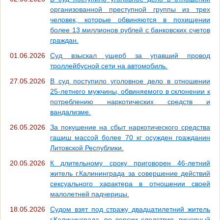
организованной преступной группы из трех
человек, которые обвиняются в похищении
более 13 миллионов рублей с банковских счетов
граждан.
01.06.2026
Суд взыскал ущерб за упавший провод
троллейбусной сети на автомобиль.
27.05.2026
В суд поступило уголовное дело в отношении
25-летнего мужчины, обвиняемого в склонении к
потреблению наркотических средств и
вандализме.
26.05.2026
За покушение на сбыт наркотического средства
гашиш массой более 70 кг осужден гражданин
Литовской Республики.
20.05.2026
К длительному сроку приговорен 46-летний
житель г.Калининграда за совершение действий
сексуального характера в отношении своей
малолетней падчерицы.
18.05.2026
Судом взят под стражу двадцатилетний житель
г.Калининграда, по версии следствия, виновный