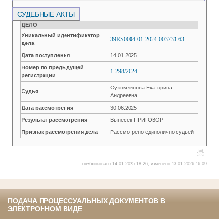
СУДЕБНЫЕ АКТЫ
ДЕЛО
Уникальный идентификатор
39RS0004-01-2024-003733-63
дела
Дата поступления
14.01.2025
Номер по предыдущей
1-298/2024
регистрации
Сухомлинова Екатерина
Судья
Андреевна
Дата рассмотрения
30.06.2025
Результат рассмотрения
Вынесен ПРИГОВОР
Признак рассмотрения дела
Рассмотрено единолично судьей
опубликовано 14.01.2025 18:26, изменено 13.01.2026 16:09
ПОДАЧА ПРОЦЕССУАЛЬНЫХ ДОКУМЕНТОВ В
ЭЛЕКТРОННОМ ВИДЕ