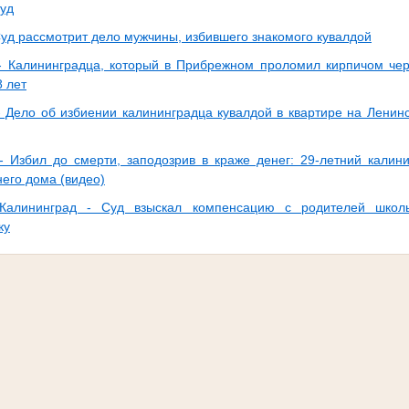
суд
уд рассмотрит дело мужчины, избившего знакомого кувалдой
 Калининградца, который в Прибрежном проломил кирпичом чер
8 лет
 Дело об избиении калининградца кувалдой в квартире на Ленин
 Избил до смерти, заподозрив в краже денег: 29-летний калин
него дома (видео)
алининград - Суд взыскал компенсацию с родителей школь
ку