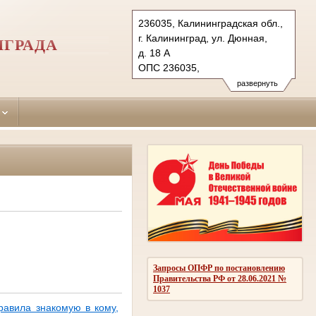
236035, Калининградская обл.,
г. Калининград, ул. Дюнная,
НГРАДА
д. 18 А
ОПС 236035,
бокс №5063 г. Калининград
развернуть
Тел.: (4012) 60-56-60, 60-56-
62 (ф.)
moskovsky.kln@sudrf.ru
Запросы ОПФР по постановлению
Правительства РФ от 28.06.2021 №
1037
равила знакомую в кому,