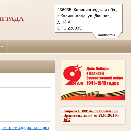
236035, Калининградская обл.,
г. Калининград, ул. Дюнная,
НГРАДА
д. 18 А
ОПС 236035,
бокс №5063 г. Калининград
развернуть
Тел.: (4012) 60-56-60, 60-56-
62 (ф.)
moskovsky.kln@sudrf.ru
Запросы ОПФР по постановлению
Правительства РФ от 28.06.2021 №
1037
дского живодёра не верят