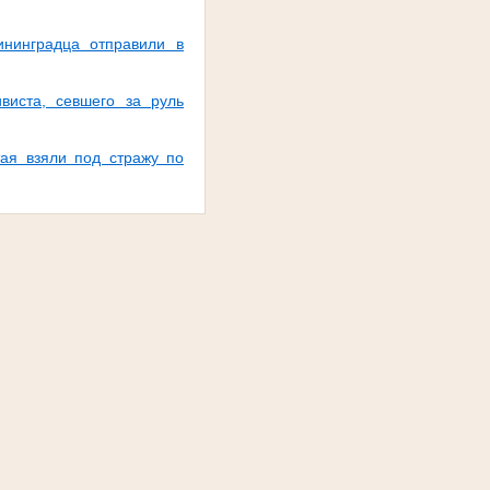
нинградца отправили в
виста, севшего за руль
тая взяли под стражу по