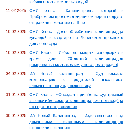
избившего знакомого кувалдой
11.02.2025
СМИ Клопс - Калининградца, который в
Прибрежном проломил кирпичом череп недруга,
отправили в колонию на 8 лет
10.02.2025
СМИ Клопс - Дело об избиении калининградца
кувалдой в квартире на Ленинском проспекте
дошло до суда
10.02.2025
СМИ Клопс - Избил до смерти, заподозрив в
краже денег: 29-летний калининградец
расправился со знакомым у него дома (видео)
04.02.2025
ИА Новый Калининград - Суд взыскал
компенсацию с родителей школьника,
сломавшего ногу однокласснику
31.01.2025
СМИ Клопс - «Опоздал, пришёл на суд грязный
и вонючий»: соседи калининградского живодёра
не верят в его раскаяние
30.01.2025
ИА Новый Калининград - Издевавшегося над
домашними животными калининградца
отправили в колонию