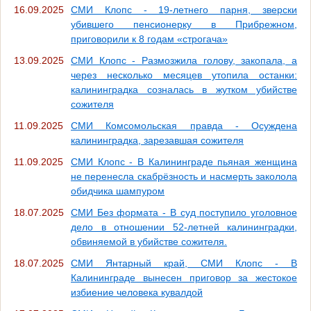
16.09.2025
СМИ Клопс - 19-летнего парня, зверски
убившего пенсионерку в Прибрежном,
приговорили к 8 годам «строгача»
13.09.2025
СМИ Клопс - Размозжила голову, закопала, а
через несколько месяцев утопила останки:
калининградка созналась в жутком убийстве
сожителя
11.09.2025
СМИ Комсомольская правда - Осуждена
калининградка, зарезавшая сожителя
11.09.2025
СМИ Клопс - В Калининграде пьяная женщина
не перенесла скабрёзность и насмерть заколола
обидчика шампуром
18.07.2025
СМИ Без формата - В суд поступило уголовное
дело в отношении 52-летней калининградки,
обвиняемой в убийстве сожителя.
18.07.2025
СМИ Янтарный край, СМИ Клопс - В
Калининграде вынесен приговор за жестокое
избиение человека кувалдой