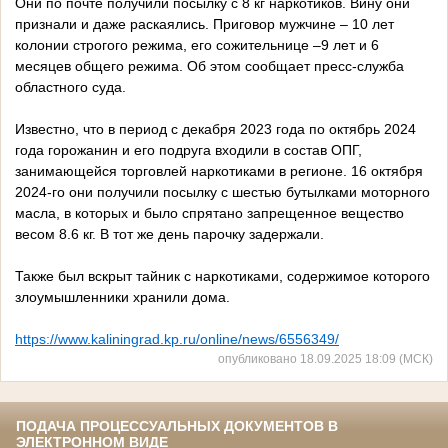
Они по почте получили посылку с 8 кг наркотиков. Вину они
признали и даже раскаялись. Приговор мужчине – 10 лет
колонии строгого режима, его сожительнице –9 лет и 6
месяцев общего режима. Об этом сообщает пресс-служба
областного суда.
Известно, что в период с декабря 2023 года по октябрь 2024
года горожанин и его подруга входили в состав ОПГ,
занимающейся торговлей наркотиками в регионе. 16 октября
2024-го они получили посылку с шестью бутылками моторного
масла, в которых и было спрятано запрещенное вещество
весом 8.6 кг. В тот же день парочку задержали.
Также был вскрыт тайник с наркотиками, содержимое которого
злоумышленники хранили дома.
https://www.kaliningrad.kp.ru/online/news/6556349/
опубликовано 18.09.2025 18:09 (МСК)
ПОДАЧА ПРОЦЕССУАЛЬНЫХ ДОКУМЕНТОВ В
ЭЛЕКТРОННОМ ВИДЕ