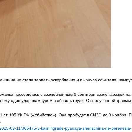
женщина не стала терпеть оскорбления и пырнула сожителя шампу
рожанка поссорилась с возлюбленным 9 сентября возле гаражей на
 ему один удар шампуром в область груди. От полученной травмы 
1 ст. 105 УК РФ («Убийство»). Она пробудет в СИЗО до 9 ноября. 
.
ad/2025-09-11/366475-v-kaliningrade-pyanaya-zhenschina-ne-perenesla