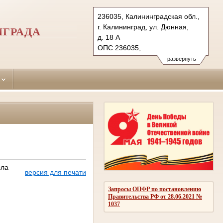
236035, Калининградская обл.,
г. Калининград, ул. Дюнная,
НГРАДА
д. 18 А
ОПС 236035,
бокс №5063 г. Калининград
развернуть
Тел.: (4012) 60-56-60, 60-56-
62 (ф.)
moskovsky.kln@sudrf.ru
ола
версия для печати
Запросы ОПФР по постановлению
Правительства РФ от 28.06.2021 №
1037