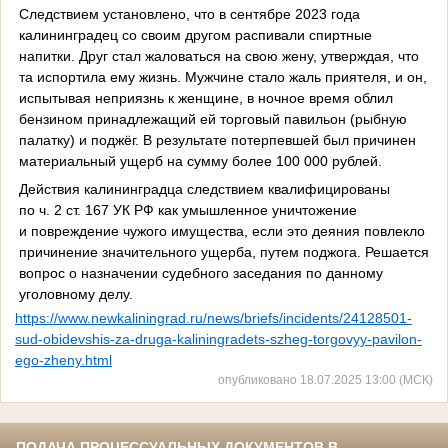
Следствием установлено, что в сентябре 2023 года
калининградец со своим другом распивали спиртные
напитки. Друг стал жаловаться на свою жену, утверждая, что
та испортила ему жизнь. Мужчине стало жаль приятеля, и он,
испытывая неприязнь к женщине, в ночное время облил
бензином принадлежащий ей торговый павильон (рыбную
палатку) и поджёг. В результате потерпевшей был причинен
материальный ущерб на сумму более 100 000 рублей.
Действия калининградца следствием квалифицированы
по ч. 2 ст. 167 УК РФ как умышленное уничтожение
и повреждение чужого имущества, если это деяния повлекло
причинение значительного ущерба, путем поджога. Решается
вопрос о назначении судебного заседания по данному
уголовному делу.
https://www.newkaliningrad.ru/news/briefs/incidents/24128501-
sud-obidevshis-za-druga-kaliningradets-szheg-torgovyy-pavilon-
ego-zheny.html
опубликовано 18.07.2025 13:00 (МСК)
ПОДАЧА ПРОЦЕССУАЛЬНЫХ ДОКУМЕНТОВ В