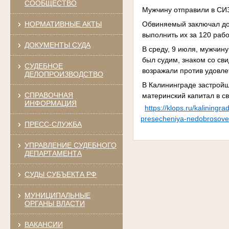
СООБЩЕСТВО
Мужчину отправили в СИЗ
Обвиняемый заключал до
НОРМАТИВНЫЕ АКТЫ
выполнить их за 120 раб
ДОКУМЕНТЫ СУДА
В среду, 9 июля, мужчин
был судим, знаком со св
СУДЕБНОЕ
возражали против удовле
ДЕЛОПРОИЗВОДСТВО
В Калининграде застрой
СПРАВОЧНАЯ
материнский капитал в св
ИНФОРМАЦИЯ
https://klops.ru/kaliningr
presecheniya-nedobrosove
ПРЕСС-СЛУЖБА
УПРАВЛЕНИЕ СУДЕБНОГО
ДЕПАРТАМЕНТА
СУДЫ СУБЪЕКТА РФ
МУНИЦИПАЛЬНЫЕ
ОРГАНЫ ВЛАСТИ
ВАКАНСИИ