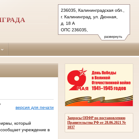
236035, Калининградская обл.,
г. Калининград, ул. Дюнная,
НГРАДА
д. 18 А
ОПС 236035,
бокс №5063 г. Калининград
развернуть
Тел.: (4012) 60-56-60, 60-56-
62 (ф.)
moskovsky.kln@sudrf.ru
у
версия для печати
Запросы ОПФР по постановлению
Правительства РФ от 28.06.2021 №
фирмы, который
1037
м сообщает учреждение в