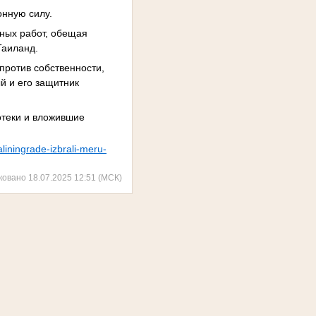
онную силу.
ных работ, обещая
 Таиланд.
против собственности,
й и его защитник
отеки и вложившие
aliningrade-izbrali-meru-
ковано 18.07.2025 12:51 (МСК)