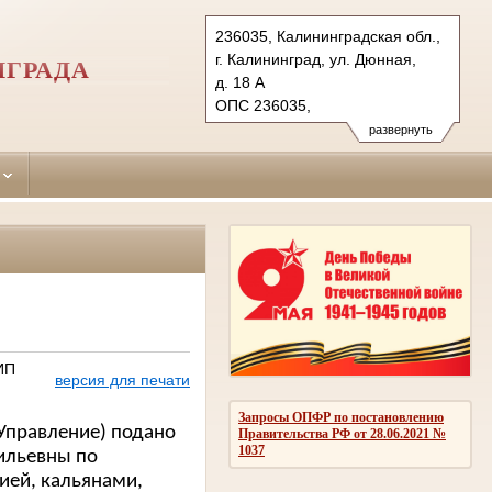
236035, Калининградская обл.,
г. Калининград, ул. Дюнная,
НГРАДА
д. 18 А
ОПС 236035,
бокс №5063 г. Калининград
развернуть
Тел.: (4012) 60-56-60, 60-56-
62 (ф.)
moskovsky.kln@sudrf.ru
ИП
версия для печати
Запросы ОПФР по постановлению
Управление) подано
Правительства РФ от 28.06.2021 №
1037
ильевны по
ией, кальянами,