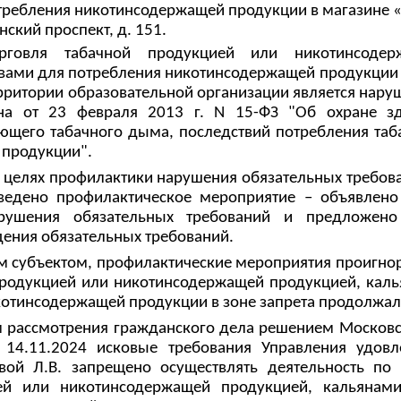
требления никотинсодержащей продукции в магазине 
нский проспект, д. 151.
орговля табачной продукцией или никотинсодер
твами для потребления никотинсодержащей продукци
ерритории образовательной организации
является
нару
на от 23 февраля 2013 г. N 15-ФЗ "Об охране з
ющего табачного дыма, последствий потребления таб
продукции".
 целях профилактики
нарушения обязательных требов
ведено профилактическое мероприятие – объявлен
арушения обязательных требований и предложен
ения обязательных требований.
 субъектом, профилактические мероприятия проигно
продукцией или никотинсодержащей продукцией, каль
котинсодержащей продукции в зоне запрета продолжал
м рассмотрения гражданского дела решением Московс
т 14.11.2024 исковые требования Управления удов
вой Л.В. запрещено осуществлять деятельность по
ей или никотинсодержащей продукцией, кальянами