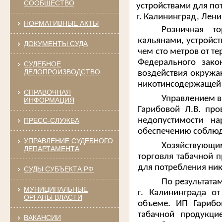
СООБЩЕСТВО
устройствами для по
г. Калининград, Лени
НОРМАТИВНЫЕ АКТЫ
Р
озничная т
кальянами, устройс
ДОКУМЕНТЫ СУДА
чем сто метров от т
Федерального зако
СУДЕБНОЕ
ДЕЛОПРОИЗВОДСТВО
воздействия окружа
никотинсодержащей 
СПРАВОЧНАЯ
Управлением в
ИНФОРМАЦИЯ
Гарибовой Л.В.
про
недопустимости н
ПРЕСС-СЛУЖБА
обеспечению соблюд
УПРАВЛЕНИЕ СУДЕБНОГО
Хозяйствующим
ДЕПАРТАМЕНТА
торговля табачной 
для потребления ни
СУДЫ СУБЪЕКТА РФ
По результата
МУНИЦИПАЛЬНЫЕ
г. Калининграда о
ОРГАНЫ ВЛАСТИ
объеме. ИП Гарибо
табачной продукци
ВАКАНСИИ