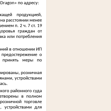
«
Dragon
» по адресу:
жащей продукцией,
и
на
расстоянии менее
шением
п. 2 ч. 7 ст. 19
доровья граждан от
ака или потребления
аний в отношении ИП
о
предостережение о
о принять меры по
рированы, розничная
янами, устройствами
ась.
кого районного суда
летворены в полном
розничной торговле
, устройствами для