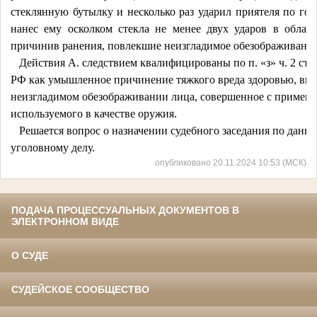
стеклянную
бутылку
и
несколько
раз
ударил
приятеля
по
гол
нанес
ему
осколком
стекла
не
менее
двух
ударов
в
област
причинив
ранения,
повлекшие
неизгладимое
обезображивани
Действия
А.
следствием
квалифицированы
по
п.
«з»
ч.
2
ст.
РФ
как
умышленное
причинение
тяжкого
вреда
здоровью,
выр
неизгладимом
обезображивании
лица,
совершенное
с
примене
используемого
в
качестве
оружия.
Решается
вопрос
о
назначении
судебного
заседания
по
данн
уголовному
делу.
опубликовано 20.11.2024 10:53 (МСК)
ПОДАЧА ПРОЦЕССУАЛЬНЫХ ДОКУМЕНТОВ В
ЭЛЕКТРОННОМ ВИДЕ
О СУДЕ
СУДЕЙСКОЕ СООБЩЕСТВО