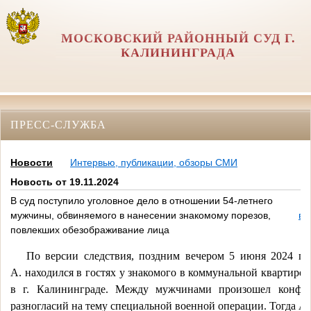
МОСКОВСКИЙ РАЙОННЫЙ СУД Г.
КАЛИНИНГРАДА
ПРЕСС-СЛУЖБА
Новости
Интервью, публикации, обзоры СМИ
Новость от 19.11.2024
В суд поступило уголовное дело в отношении 54-летнего
мужчины, обвиняемого в нанесении знакомому порезов,
ве
повлекших обезображивание лица
По
версии
следствия,
поздним
вечером
5
июня
2024
го
А.
находился
в
гостях
у
знакомого
в
коммунальной
квартире
в
г.
Калининграде.
Между
мужчинами
произошел
конфл
разногласий
на
тему
специальной
военной
операции.
Тогда
А.