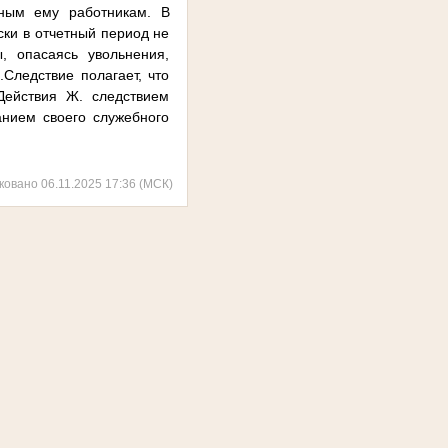
ным ему работникам. В
ски в отчетный период не
, опасаясь увольнения,
Следствие полагает, что
ействия Ж. следствием
анием своего служебного
ковано 06.11.2025 17:36 (МСК)