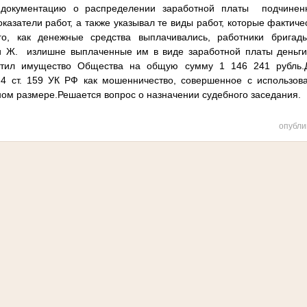
 документацию о распределении заработной платы
подчинен
оказатели работ, а также указывал те виды работ, которые фактиче
го, как денежные средства выплачивались, работники бригады
и Ж.
излишне выплаченные им в виде заработной платы деньги.
итил имущество Общества на общую сумму 1 146 241 рубль.Д
4 ст. 159 УК РФ как мошенничество, совершенное с использов
ном размере.Решается вопрос о назначении судебного заседания.
опубли