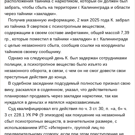
расположения тайника с наркотиком, который он должен был
забрать, чтобы сбыть на территории г. Калининграда и области
через тайники «закладки».
Получив указанную информацию, 2 мая 2025 года К. забрал
из тайника 9 свертков с психотропным веществом,
содержащим в своем составе амфетамин, общей массой 7,39
гр., которые поместил в тайники «закладки» в г. Калининграде
с целью незаконного сбыта, сообщив ссылки на координаты
тайников своему сообщнику.
Однако на следующий день К. был задержан сотрудниками
полиции, а психотропное вещество было изъято из
незаконного оборота, в связи, с чем он не смог довести свои
преступные действия до конца.
В судебном заседании подсудимый полностью признал свою
вину, раскаялся в содеянном, указал, что действительно
планировал продавать через закладки наркотики, так как
нуждался в деньгах и являлся наркозависимым.
Суд квалифицировал его действия по ч. 3 ст. 30, п. «а, б» ч.
3 ст. 228.1 УК РФ (9 эпизодов) как покушение на незаконный
сбыт психотропных веществ, в значительном размере, с
использованием ИТС «Интернет», группой лиц по
предварительному сговору, если при этом преступление не