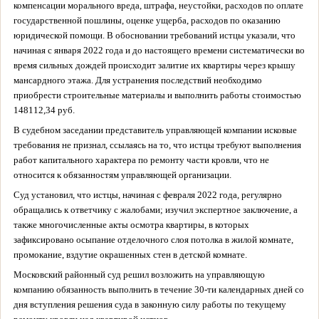
компенсации морального вреда, штрафа, неустойки, расходов по оплате
государственной пошлины, оценке ущерба, расходов по оказанию
юридической помощи. В обосновании требований истцы указали, что
начиная с января 2022 года и до настоящего времени систематически во
время сильных дождей происходит залитие их квартиры через крышу
мансардного этажа. Для устранения последствий необходимо
приобрести строительные материалы и выполнить работы стоимостью
148112,34 руб.
В судебном заседании представитель управляющей компании исковые
требования не признал, ссылаясь на то, что истцы требуют выполнения
работ капитального характера по ремонту части кровли, что не
относится к обязанностям управляющей организации.
Суд установил, что истцы, начиная с февраля 2022 года, регулярно
обращались к ответчику с жалобами; изучил экспертное заключение, а
также многочисленные акты осмотра квартиры, в которых
зафиксировано осыпание отделочного слоя потолка в жилой комнате,
промокание, вздутие окрашенных стен в детской комнате.
Московский районный суд решил возложить на управляющую
компанию обязанность выполнить в течение 30-ти календарных дней со
дня вступления решения суда в законную силу работы по текущему