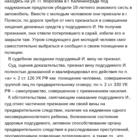
находясь на ул. П. Морозова в г. Калининграде под
надуманным предлогом убедили 18-летнего знакомого сесть в
автомобиль. Вместе с молодым человеком они приехали в г.
Полесск, по дороге требуя от него признаться в совершении
хищения денежных средств у подсудимого И. Не получив
признания, они отвели потерпевшего в сарай, избили его и
закрыли там. Утром следующего дня молодой человек смог
самостоятельно выбраться и сообщил о своем похищении в
полицию.
В судебном заседании подсудимый И. вину не признал.
Суд, оценив доказательства, признал вину подсудимого И.
полностью доказанной и квалифицировал его действия по п.
«а» ч. 2 ст. 126 УК РФ как похищение человека, совершенное
группой лиц по предварительному сговору; по ч. 2 ст. 330 УК
РФ – самоуправство, совершенное с применением насилия.
К обстоятельствам, смягчающим наказание подсудимого И.,
суд отнес частичное признание им своей вины на
предварительном следствии, наличие на иждивении одного
несовершеннолетнего ребенка, болезненное состояние
здоровья подсудимого, активное способствование органу
предварительного следствия в расследовании преступлений,
противоправное поведение потерпевшего, а также то, что