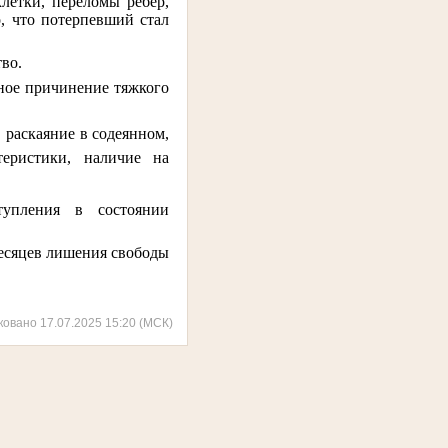
летки, переломы ребер,
, что потерпевший стал
во.
ное причинение тяжкого
 раскаяние в содеянном,
теристики, наличие на
тупления в состоянии
есяцев
лишения свободы
ковано 17.07.2025 15:20 (МСК)