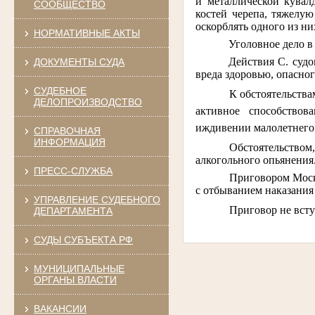
и металлической кувал
СООБЩЕСТВО
костей черепа, тяжелу
оскорблять одного из ни
НОРМАТИВНЫЕ АКТЫ
Уголовное дело в
Действия С. суд
ДОКУМЕНТЫ СУДА
вреда здоровью, опасно
СУДЕБНОЕ
К обстоятельства
ДЕЛОПРОИЗВОДСТВО
активное способствов
иждивении малолетнего 
СПРАВОЧНАЯ
ИНФОРМАЦИЯ
Обстоятельство
алкогольного опьянения
ПРЕСС-СЛУЖБА
Приговором Моско
с отбыванием наказания
УПРАВЛЕНИЕ СУДЕБНОГО
Приговор не всту
ДЕПАРТАМЕНТА
СУДЫ СУБЪЕКТА РФ
МУНИЦИПАЛЬНЫЕ
ОРГАНЫ ВЛАСТИ
ВАКАНСИИ