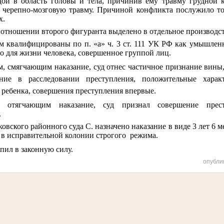
дой в область головы и тела, причинив ему
травму грудной к
ю черепно-мозговую травму. Причиной конфликта послужило то
х.
 отношении второго фигуранта выделено в отдельное производст
ом квалифицированы по п. «а» ч. 3 ст. 111 УК РФ как умышлен
го для жизни человека, совершенное группой лиц.
м, смягчающим наказание, суд отнес
частичное признание вины,
ание в расследовании преступления, положительные харак
ребенка, совершения преступления впервые.
м, отягчающим наказание, суд признал совершение прес
.
вского районного суда С. назначено наказание в виде 3 лет 6 м
 в исправительной колонии строгого
режима.
пил в законную силу.
опубли