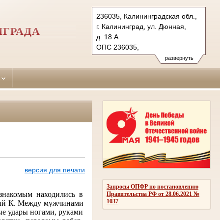
236035, Калининградская обл.,
г. Калининград, ул. Дюнная,
НГРАДА
д. 18 А
ОПС 236035,
бокс №5063 г. Калининград
развернуть
Тел.: (4012) 60-56-60, 60-56-
62 (ф.)
moskovsky.kln@sudrf.ru
версия для печати
Запросы ОПФР по постановлению
знакомым находились в
Правительства РФ от 28.06.2021 №
1037
ий К
. Между мужчинами
ные удары ногами, руками