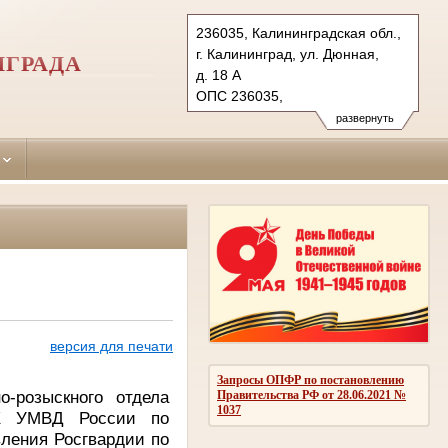
236035, Калининградская обл.,
г. Калининград, ул. Дюнная,
НГРАДА
д. 18 А
ОПС 236035,
бокс №5063 г. Калининград
развернуть
Тел.: (4012) 60-56-60, 60-56-
62 (ф.)
moskovsky.kln@sudrf.ru
версия для печати
Запросы ОПФР по постановлению
о-розыскного отдела
Правительства РФ от 28.06.2021 №
1037
ПК УМВД России по
вления Росгвардии по