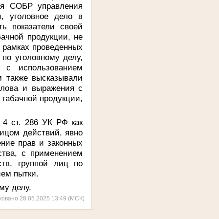
ния СОБР управления
, уголовное дело в
ть показатели своей
ачной продукции, не
 рамках проведенных
по уголовному делу,
 с использованием
м также высказывали
слова и выражения с
 табачной продукции,
4 ст. 286 УК РФ как
ицом действий, явно
ние прав и законных
ства, с применением
тв, группой лиц по
ием пытки.
му делу.
ковано 28.05.2025 13:49 (МСК)