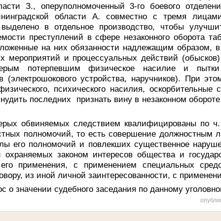
ласти З., оперуполномоченный 3-го боевого отделе
ининградской области А. совместно с тремя лицами
выделено в отдельное производство, чтобы улучши
емости преступлений в сфере незаконного оборота таб
зложенные на них обязанности надлежащим образом, в
ых мероприятий и процессуальных действий (обысков) 
ерым потерпевшим физическое насилие и пытки
в (электрошокового устройства, наручников). При это
физического, психического насилия, оскорбительные 
инудить последних
признать вину в незаконном обороте
.
ерых обвиняемых следствием квалифицированы по ч. 
тных полномочий, то есть совершение должностным л
лы его полномочий и повлекших существенное наруше
и охраняемых законом интересов общества и государ
 его применения, с применением специальных средс
овору, из иной личной заинтересованности, с применен
с о значении судебного заседания по данному уголовно
опубли