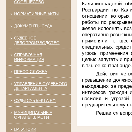
СООБЩЕСТВО
Калининградской об
Росгвардии по Кал
НОРМАТИВНЫЕ АКТЫ
отношении которых 
работы по раскрыва
ДОКУМЕНТЫ СУДА
желая исполнять во
оперативно-розыскн
СУДЕБНОЕ
применяли к шест
ДЕЛОПРОИЗВОДСТВО
специальных средст
угрозы применения 
СПРАВОЧНАЯ
целью запугать и пр
ИНФОРМАЦИЯ
в т.ч. её контрабанде
ПРЕСС-СЛУЖБА
Действия четв
превышение должнос
УПРАВЛЕНИЕ СУДЕБНОГО
выходящих за преде
ДЕПАРТАМЕНТА
интересов граждан 
насилия и угрозой
СУДЫ СУБЪЕКТА РФ
предварительному сг
Решается вопро
МУНИЦИПАЛЬНЫЕ
ОРГАНЫ ВЛАСТИ
ВАКАНСИИ