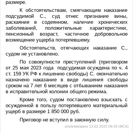
размере.
К обстоятельствам, смягчающим наказание
подсудимой С., суд отнес признание вины,
раскаяние в содеянном, наличие хронических
заболеваний, положительные характеристики,
пенсионный возраст, частичное добровольное
возмещение ущерба потерпевшему.
Обстоятельств, отягчающих наказание С.,
судом не установлено.
По совокупности преступлений (приговором
от 25 мая 2023 года
подсудимая осуждена по ч. 4
ст. 159 УК РФ к лишению свободы) С. окончательно
назначено
н
аказание в виде лишения свободы
сроком на 7 лет 6 месяцев с отбыванием наказания
в исправительной колонии общего режима.
Кроме того, судом постановлено взыскать с
осужденной в пользу потерпевшего материальный
ущерб в размере 1 850 000 руб.
Приговор не вступил в законную силу.
опубликовано 13.02.2025 09:28 (МСК)