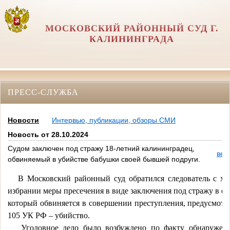
МОСКОВСКИЙ РАЙОННЫЙ СУД Г.
КАЛИНИНГРАДА
ПРЕСС-СЛУЖБА
Новости
Интервью, публикации, обзоры СМИ
Новость от 28.10.2024
Судом заключен под стражу 18-летний калининградец,
вер
обвиняемый в убийстве бабушки своей бывшей подруги.
В
Московский
районный
суд
обратился
следователь
с
хо
избрании
меры
пресечения
в
виде
заключения
под
стражу
в
о
который
обвиняется
в
совершении
преступления,
предусмотр
105
УК
РФ
–
убийство.
Уголовное
дело
было
возбуждено
по
факту
обнаружен