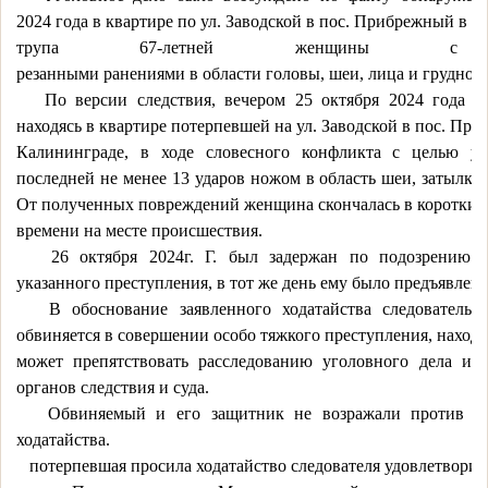
2024
года
в
квартире
по
ул.
Заводской
в
пос.
Прибрежный
в
г.
трупа
67-летней
женщины
с
резанными
ранениями
в
области
головы,
шеи,
лица
и
грудной
По
версии
следствия,
вечером
25
октября
2024
года
о
находясь
в
квартире
потерпевшей
на
ул.
Заводской
в
пос.
При
Калининграде,
в
ходе
словесного
конфликта
с
целью
уб
последней
не
менее
13
ударов
ножом
в
область
шеи,
затылка,
От
полученных
повреждений
женщина
скончалась
в
короткий
времени
на
месте
происшествия.
26
октября
2024г.
Г.
был
задержан
по
подозрению
указанного
преступления,
в
тот
же
день
ему
было
предъявлен
В
обоснование
заявленного
ходатайства
следователь
обвиняется
в
совершении
особо
тяжкого
преступления,
находя
может
препятствовать
расследованию
уголовного
дела
ил
органов
следствия
и
суда.
Обвиняемый
и
его
защитник
не
возражали
против
у
ходатайства.
потерпевшая просила ходатайство следователя удовлетворит