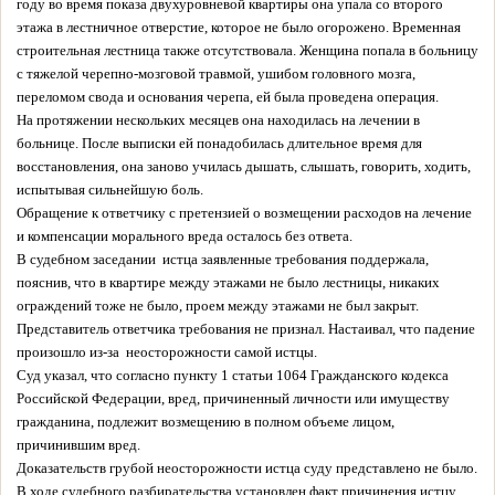
году во время показа двухуровневой квартиры она упала со второго
этажа в лестничное отверстие, которое не было огорожено. Временная
строительная лестница также отсутствовала. Женщина попала в больницу
с тяжелой черепно-мозговой травмой, ушибом головного мозга,
переломом свода и основания черепа, ей была проведена операция.
На протяжении нескольких месяцев она находилась на лечении в
больнице. После выписки ей понадобилась длительное время для
восстановления, она заново училась дышать, слышать, говорить, ходить,
испытывая сильнейшую боль.
Обращение к ответчику с претензией о возмещении расходов на лечение
и компенсации морального вреда осталось без ответа.
В судебном заседании истца заявленные требования поддержала,
пояснив, что в квартире между этажами не было лестницы, никаких
ограждений тоже не было, проем между этажами не был закрыт.
Представитель ответчика требования не признал. Наcтаивал, что падение
произошло из-за неосторожности самой истцы.
Суд указал, что согласно пункту 1 статьи 1064 Гражданского кодекса
Российской Федерации, вред, причиненный личности или имуществу
гражданина, подлежит возмещению в полном объеме лицом,
причинившим вред.
Доказательств грубой неосторожности истца суду представлено не было.
В ходе судебного разбирательства установлен факт причинения истцу