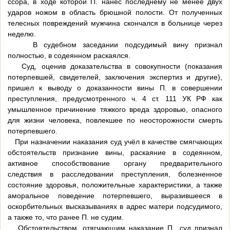
ссора, в ходе которой П. нанес последнему не менее двух
ударов ножом в область брюшной полости. От полученных
телесных повреждений мужчина скончался в больнице через
неделю.
В судебном заседании подсудимый вину признал
полностью, в содеянном раскаялся.
Суд, оценив доказательства в совокупности (показания
потерпевшей, свидетелей, заключения экспертиз и другие),
пришел к выводу о доказанности вины П. в совершении
преступления, предусмотренного ч. 4 ст. 111 УК РФ как
умышленное причинение тяжкого вреда здоровью, опасного
для жизни человека, повлекшее по неосторожности смерть
потерпевшего.
При назначении наказания суд учёл в качестве смягчающих
обстоятельств признание вины, раскаяние в содеянном,
активное способствование органу предварительного
следствия в расследовании преступления, болезненное
состояние здоровья, положительные характеристики, а также
аморальное поведение потерпевшего, выразившееся в
оскорбительных высказываниях в адрес матери подсудимого,
а также то, что ранее П. не судим.
Обстоятельством, отягчающим наказание П., суд признал