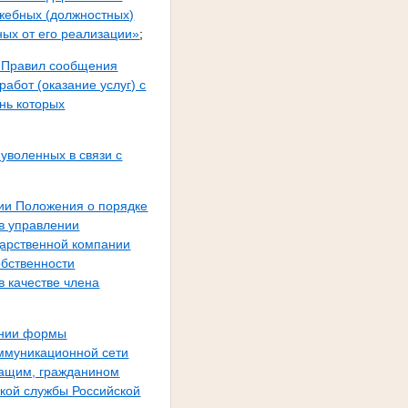
жебных (должностных)
ных от его реализации»
;
и Правил сообщения
абот (оказание услуг) с
нь которых
уволенных в связи с
ии Положения о порядке
 в управлении
дарственной компании
обственности
в качестве члена
ении формы
оммуникационной сети
жащим, гражданином
кой службы Российской