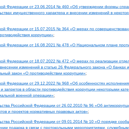
кой Федерации от 23.06.2014 № 460 «Об утверждении формы справ
ьствах имущественного характера и внесении изменений в некото
ской Федерации от 15.07.2015 № 364 «О мерах по совершенствова
противодействия коррупции»
;
ской Федерации от 16.08.2021 № 478 «О Национальном плане прот
ской Федерации от 18.07.2022 № 472 «О мерах по реализации отд
внесении изменений в статью 26 Федерального закона «О банках и
льный закон «О противодействии коррупции»
;
кой Федерации от 29.12.2022 № 968 «Об особенностях исполнения
и запретов в области противодействия коррупции некоторыми кате
иальной военной операции»
;
ства Российской Федерации от 26.02.2010 № 96 «Об антикоррупц
тов и проектов нормативных правовых актов»
;
ьства Российской Федерации от 09.01.2014 № 10 «О порядке соо
чении подарка в связи с протокольными мероприятиями, служебны