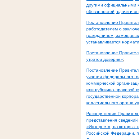
другими официальными м
обязанностей, сдачи и о
Постановление Правител
работодателем о заключе
гражданином, замещавши
устанавливается нормат
Постановление Правитель
утратой доверия»
;
Постановление Правител
участия федерального го
коммерческой организац
или публично-правовой к
государственной корпора
коллегиального органа у
Распоряжение Правитель
представления сведений 
«Интернет», на которых
Российской Федерации, 