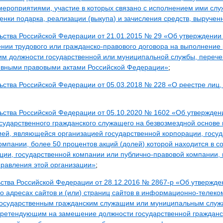
ероприятиями, участие в которых связано с исполнением ими слу
ценки подарка, реализации (выкупа) и зачисления средств, выручен
ьства Российской Федерации от 21.01.2015 № 29 «Об утверждени
нии трудового или гражданско-правового договора на выполнение р
м должности государственной или муниципальной службы, перече
ивными правовыми актами Российской Федерации»
;
ства Российской Федерации от 05.03.2018 № 228 «О реестре лиц, 
ьства Российской Федерации от 05.10.2020 № 1602 «Об утвержден
сударственного гражданского служащего на безвозмездной основе
ией, являющейся организацией государственной корпорации, госу
омпании, более 50 процентов акций (долей) которой находится в с
ции, государственной компании или публично-правовой компании, 
правления этой организации»
;
ства Российской Федерации от 28.12.2016 № 2867-р «Об утвержд
о адресах сайтов и (или) страниц сайтов в информационно-телек
 государственным гражданским служащим или муниципальным слу
претендующим на замещение должности государственной гражданс