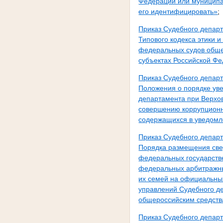
Федерации или муниципа
его идентифицировать»
;
Приказ Судебного депар
Типового кодекса этики 
федеральных судов обще
субъектах Российской Ф
Приказ Судебного депар
Положения о порядке ув
департамента при Верхов
совершению коррупционн
содержащихся в уведомл
Приказ Судебного депар
Порядка размещения свед
федеральных государств
федеральных арбитражны
их семей на официальны
управлений Судебного де
общероссийским средств
Приказ Судебного депар