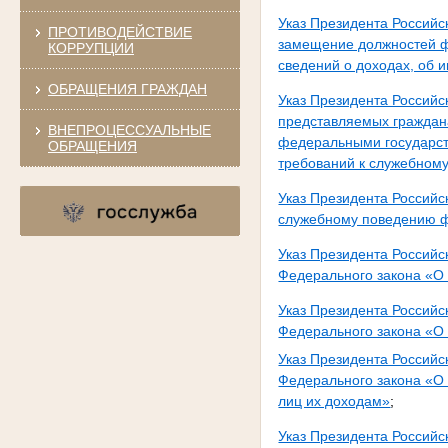
Указ Президента Россий
ПРОТИВОДЕЙСТВИЕ
замещение должностей ф
КОРРУПЦИИ
сведений о доходах, об 
ОБРАЩЕНИЯ ГРАЖДАН
Указ Президента Российс
представляемых граждан
ВНЕПРОЦЕССУАЛЬНЫЕ
федеральными государс
ОБРАЩЕНИЯ
требований к служебном
Указ Президента Российс
служебному поведению ф
Указ Президента Россий
Федерального закона «О
Указ Президента Россий
Федерального закона «О
Указ Президента Россий
Федерального закона «О 
лиц их доходам»
;
Указ Президента Российс