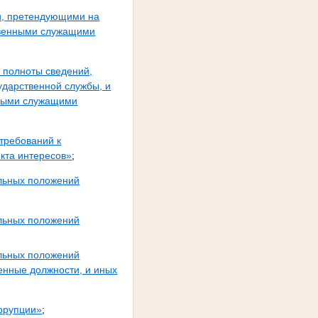
и, претендующими на
твенными служащими
 полноты сведений,
дарственной службы, и
нными служащими
требований к
кта интересов»
;
ельных положений
ельных положений
ельных положений
енные должности, и иных
оррупции»
;