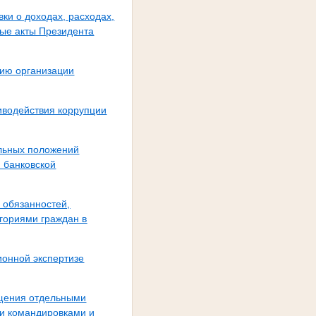
ки о доходах, расходах,
рые акты Президента
нию организации
иводействия коррупции
ельных положений
 банковской
 обязанностей,
гориями граждан в
ионной экспертизе
бщения отдельными
ми командировками и