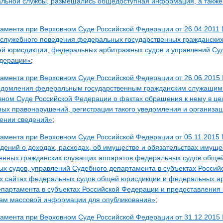
льной службы, размещались общедоступная информация, а такж
тамента при Верховном Суде Российской Федерации от 26.04.2011
и служебного поведения федеральных государственных граждански
й юрисдикции, федеральных арбитражных судов и управлений Суд
едерации»
;
тамента при Верховном Суде Российской Федерации от 26.06.2015
едомления федеральным государственным гражданским служащим
ном Суде Российской Федерации о фактах обращения к нему в це
ых правонарушений, регистрации такого уведомления и организац
ении сведений»
;
тамента при Верховном Суде Российской Федерации от 05.11.2015
ений о доходах, расходах, об имуществе и обязательствах имуще
енных гражданских служащих аппаратов федеральных судов обще
х судов, управлений Судебного департамента в субъектах Россий
х сайтах федеральных судов общей юрисдикции и федеральных ар
партамента в субъектах Российской Федерации и предоставления 
ам массовой информации для опубликования»
;
тамента при Верховном Суде Российской Федерации от 31.12.2015