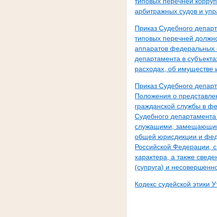
типовых перечней корру
арбитражных судов и уп
Приказ Судебного депар
типовых перечней должн
аппаратов федеральных 
департамента в субъекта
расходах, об имуществе 
Приказ Судебного депар
Положения о представле
гражданской службы в ф
Судебного департамента
служащими, замещающими
общей юрисдикции и фед
Российской Федерации, с
характера, а также свед
(супруга) и несовершенн
Кодекс судейской этики 