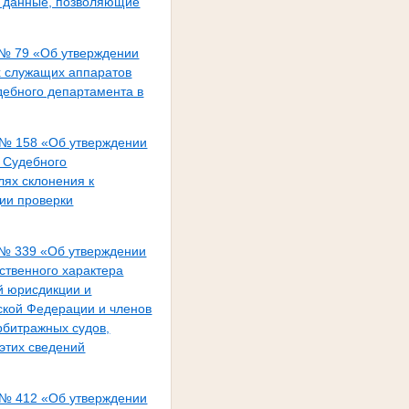
е данные, позволяющие
 № 79 «Об утверждении
х служащих аппаратов
ебного департамента в
 № 158 «Об утверждении
 Судебного
лях склонения к
ии проверки
 № 339 «Об утверждении
ственного характера
й юрисдикции и
ской Федерации и членов
битражных судов,
этих сведений
 № 412 «Об утверждении