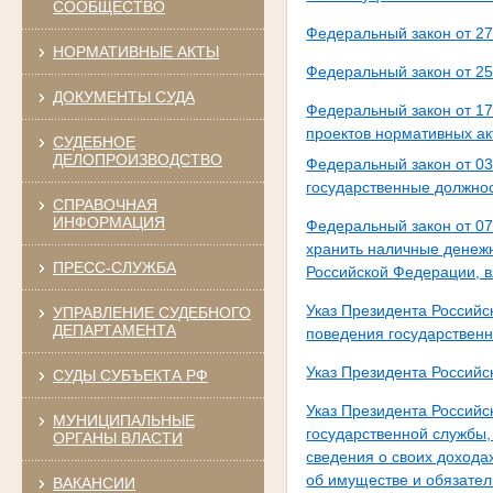
СООБЩЕСТВО
Федеральный закон от 2
НОРМАТИВНЫЕ АКТЫ
Федеральный закон от 2
ДОКУМЕНТЫ СУДА
Федеральный закон от 17
проектов нормативных ак
СУДЕБНОЕ
ДЕЛОПРОИЗВОДСТВО
Федеральный закон от 0
государственные должнос
СПРАВОЧНАЯ
ИНФОРМАЦИЯ
Федеральный закон от 07
хранить наличные денежн
ПРЕСС-СЛУЖБА
Российской Федерации, 
Указ Президента Россий
УПРАВЛЕНИЕ СУДЕБНОГО
ДЕПАРТАМЕНТА
поведения государствен
Указ Президента Российс
СУДЫ СУБЪЕКТА РФ
Указ Президента Россий
МУНИЦИПАЛЬНЫЕ
государственной службы
ОРГАНЫ ВЛАСТИ
сведения о своих дохода
об имуществе и обязател
ВАКАНСИИ