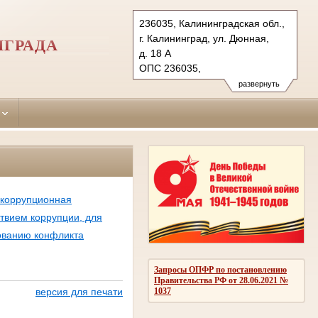
236035, Калининградская обл.,
г. Калининград, ул. Дюнная,
НГРАДА
д. 18 А
ОПС 236035,
бокс №5063 г. Калининград
развернуть
Тел.: (4012) 60-56-60, 60-56-
62 (ф.)
moskovsky.kln@sudrf.ru
икоррупционная
твием коррупции, для
ованию конфликта
Запросы ОПФР по постановлению
Правительства РФ от 28.06.2021 №
1037
версия для печати