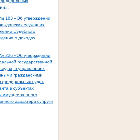
 федеральных
ции»
;
 № 183 «Об утверждении
гражданских служащих
влений Судебного
едения о доходах,
 № 226 «Об утверждении
альной государственной
судах, в управлениях
енными гражданскими
в федеральных судах
нта в субъектах
ах имущественного
енного характера супруги