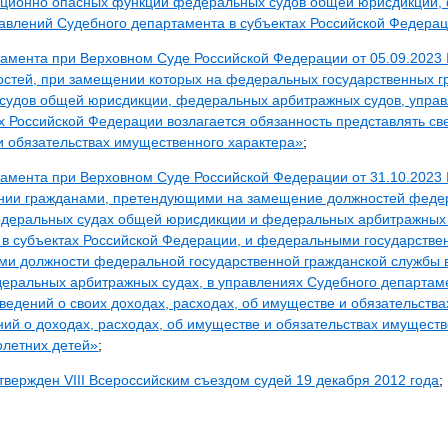
пционно опасных функций федеральных судов общей юрисдикции,
равлений Судебного департамента в субъектах Российской Федера
тамента при Верховном Суде Российской Федерации от 05.09.2023
остей, при замещении которых на федеральных государственных 
судов общей юрисдикции, федеральных арбитражных судов, упра
х Российской Федерации возлагается обязанность представлять св
и обязательствах имущественного характера»
;
тамента при Верховном Суде Российской Федерации от 31.10.2023
нии гражданами, претендующими на замещение должностей федер
едеральных судах общей юрисдикции и федеральных арбитражных 
 в субъектах Российской Федерации, и федеральными государств
 должности федеральной государственной гражданской службы 
еральных арбитражных судах, в управлениях Судебного департаме
ведений о своих доходах, расходах, об имуществе и обязательств
ений о доходах, расходах, об имуществе и обязательствах имуществ
олетних детей»
;
Утвержден VIII Всероссийским съездом судей 19 декабря 2012 года
;