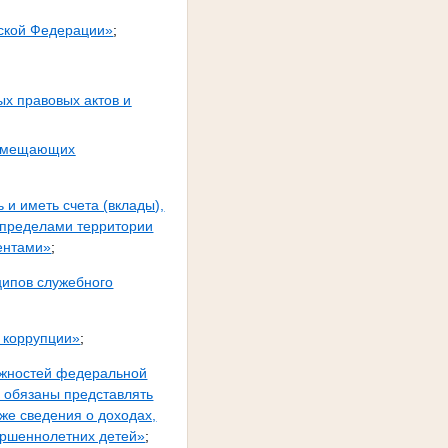
йской Федерации»
;
х правовых актов и
 замещающих
и иметь счета (вклады),
 пределами территории
ентами»
;
ципов служебного
 коррупции»
;
лжностей федеральной
 обязаны представлять
кже сведения о доходах,
вершеннолетних детей»
;