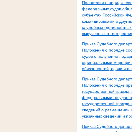
Положения о порядке с
федеральных судов обще
субъектах Российской Ф
командировками и други
служебных (должностных)
вырученных от его реали
Приказ Судебного депар
Положения о порядке со
судов о получении подар
официальными мероприят
обязанностей, сдачи и о
Приказ Судебного депар
Положения о порядке пр
государственной гражда
федеральными государс
государственной гражда
сведений о размещении 
указанных сведений и пр
Приказ Судебного депар