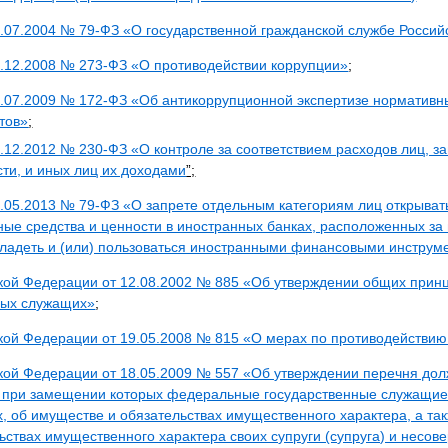
7.07.2004 № 79-ФЗ «О государственной гражданской службе Росси
5.12.2008 № 273-ФЗ «О противодействии коррупции»
;
.07.2009 № 172-ФЗ «Об антикоррупционной экспертизе нормативны
тов»
;
3.12.2012 № 230-ФЗ «О контроле за соответствием расходов лиц,
ти, и иных лиц их доходами
”;
.05.2013 № 79-ФЗ «О запрете отдельным категориям лиц открывать 
ые средства и ценности в иностранных банках, расположенных за
владеть и (или) пользоваться иностранными финансовыми инструм
ской Федерации от 12.08.2002 № 885 «Об утверждении общих прин
ных служащих»
;
кой Федерации от 19.05.2008 № 815 «О мерах по противодействию
ской Федерации от 18.05.2009 № 557 «Об утверждении перечня до
, при замещении которых федеральные государственные служащие
х, об имуществе и обязательствах имущественного характера, а та
ьствах имущественного характера своих супруги (супруга) и несо