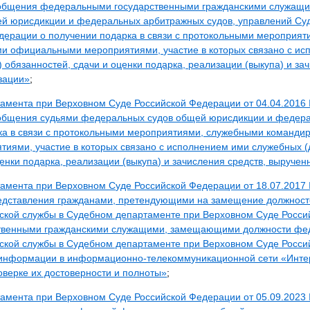
ообщения федеральными государственными гражданскими служащи
й юрисдикции и федеральных арбитражных судов, управлений Суд
едерации о получении подарка в связи с протокольными мероприя
ми официальными мероприятиями, участие в которых связано с и
 обязанностей, сдачи и оценки подарка, реализации (выкупа) и зач
зации»
;
тамента при Верховном Суде Российской Федерации от 04.04.2016
общения судьями федеральных судов общей юрисдикции и федер
ка в связи с протокольными мероприятиями, служебными команди
иями, участие в которых связано с исполнением ими служебных 
ценки подарка, реализации (выкупа) и зачисления средств, выручен
тамента при Верховном Суде Российской Федерации от 18.07.2017
едставления гражданами, претендующими на замещение должнос
нской службы в Судебном департаменте при Верховном Суде Росси
твенными гражданскими служащими, замещающими должности фе
нской службы в Судебном департаменте при Верховном Суде Росси
информации в информационно-телекоммуникационной сети «Интер
оверке их достоверности и полноты»
;
тамента при Верховном Суде Российской Федерации от 05.09.2023