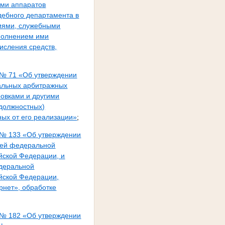
ми аппаратов
ебного департамента в
тиями, служебными
сполнением ими
исления средств,
 № 71 «Об утверждении
альных арбитражных
ровками и другими
(должностных)
ных от его реализации»
;
 № 133 «Об утверждении
тей федеральной
йской Федерации, и
деральной
йской Федерации,
нет», обработке
 № 182 «Об утверждении